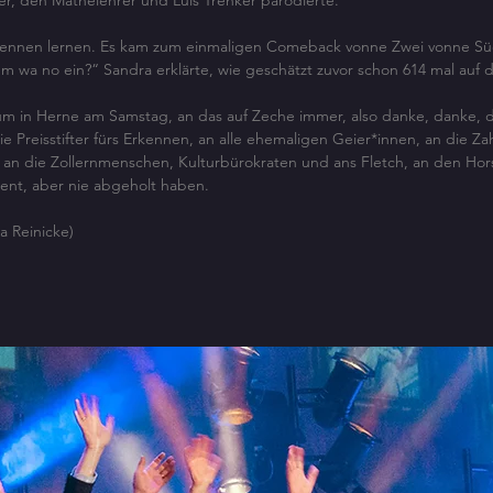
er, den Mathelehrer und Luis Trenker parodierte.
 kennen lernen. Es kam zum einmaligen Comeback vonne Zwei vonne Sü
m wa no ein?“ Sandra erklärte, wie geschätzt zuvor schon 614 mal auf 
m in Herne am Samstag, an das auf Zeche immer, also danke, danke, d
Preisstifter fürs Erkennen, an alle ehemaligen Geier*innen, an die Zah
n die Zollernmenschen, Kulturbürokraten und ans Fletch, an den Horst
ent, aber nie abgeholt haben.
a Reinicke)