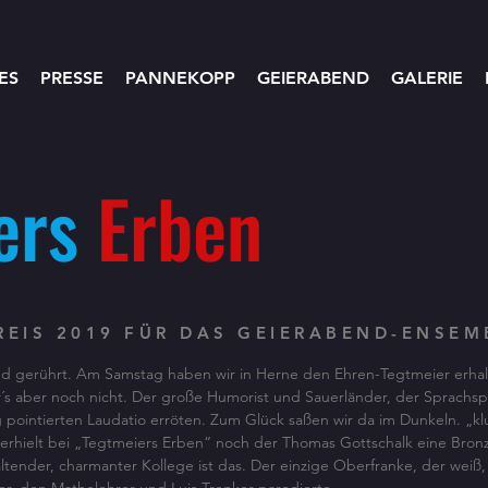
ES
PRESSE
PANNEKOPP
GEIERABEND
GALERIE
ers
Erben
REIS 2019 FÜR DAS GEIERABEND-ENSE
nd gerührt. Am Samstag haben wir in Herne den Ehren-Tegtmeier erhal
r´s aber noch nicht. Der große Humorist und Sauerländer, der Sprachs
ig pointierten Laudatio erröten. Zum Glück saßen wir da im Dunkeln. „k
rhielt bei „Tegtmeiers Erben“ noch der Thomas Gottschalk eine Bron
altender, charmanter Kollege ist das. Der einzige Oberfranke, der weiß