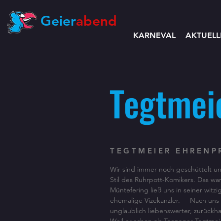
Geier
abend
KARNEVAL
AKTUELL
Tegtmei
TEGTMEIER EHRENP
Wir sind immer noch geschüttelt u
Stil des Ruhrpott-Komikers. Das wa
Müntefering ließ uns in seiner witz
ehemalige Vizekanzler. Nach uns e
unglaublich liebenswerter, zurückh