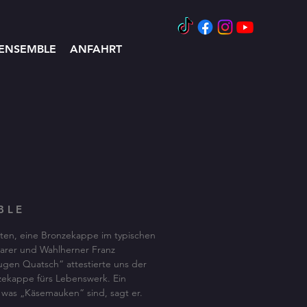
ENSEMBLE
ANFAHRT
MBLE
ten, eine Bronzekappe im typischen
parer und Wahlherner Franz
lugen Quatsch“ attestierte uns der
zekappe fürs Lebenswerk. Ein
, was „Käsemauken“ sind, sagt er.