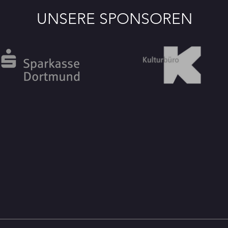
UNSERE SPONSOREN
Pannekopp-Orden für Bettina
Partn
Hartmann
beim 