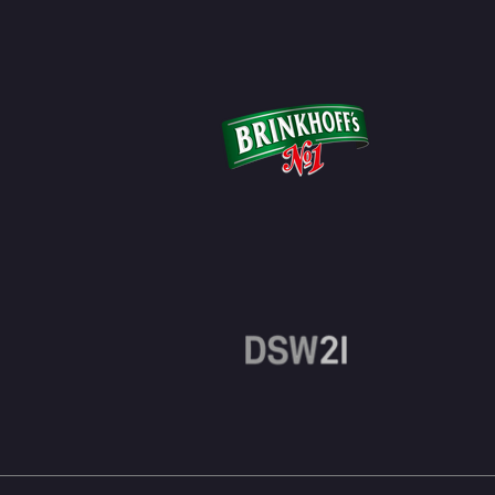
Bewegender Abschied von
Geierabend-Gründer Roman Henri
Marczewski