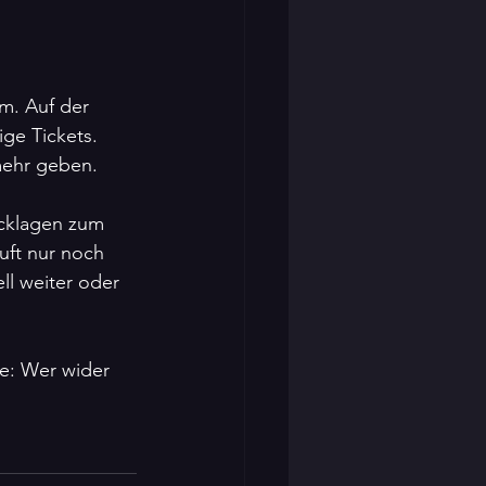
im. Auf der 
ge Tickets.
mehr geben.
ücklagen zum 
uft nur noch 
ll weiter oder 
e: Wer wider 