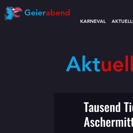
Geier
abend
KARNEVAL
AKTUELL
Akt
uel
Tausend Ti
Aschermitt