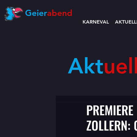
Geier
abend
KARNEVAL
AKTUELL
Akt
uel
PREMIERE 
ZOLLERN: 