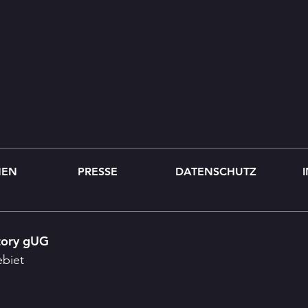
MEN
PRESSE
DATENSCHUTZ
tory gUG
ebiet