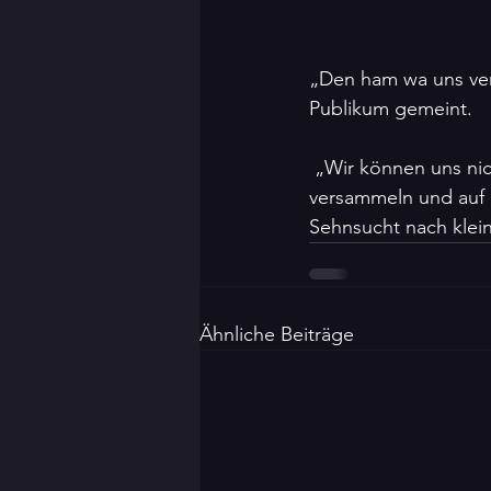
„Den ham wa uns verd
Publikum gemeint.
 „Wir können uns nicht alle den ganzen Winter in Schutzräumen um Teelicht-Öfen 
versammeln und auf F
Sehnsucht nach kle
Ähnliche Beiträge