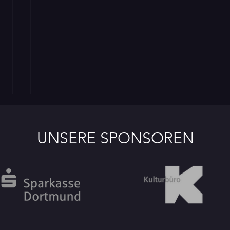
UNSERE SPONSOREN
Pannekopp-Orden für Bettina
Partn
Hartmann
beim 