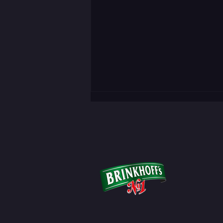
Bewegender Abschied von
Geierabend-Gründer Roman Henri
Marczewski