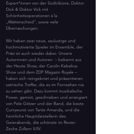
Expert*innen von der Südtribüne, Doktor 
Dick & Doktor Vick mit 
Schönheitsoperationen à la 
„Wattenscheid“, sowie viele 
Überraschungen.
Wir haben zwei neue, saulustige und 
hochmotivierte Spieler im Ensemble, der 
Präsi ist auch wieder dabei. Unsere  
Autorinnen und Autoren  – bekannt aus 
der Heute Show, der Carolin Kebekus 
Show und dem ZDF Magazin Royale – 
haben sich reingekniet und präsentieren 
satirische Treffer, die es im Fernsehen nie 
zu sehen gibt. Dazu kommt musikalische 
Power, gemixt, geschrieben und arrangiert 
von Pele Götzer und der Band, die beste 
Currywurst von Tante Amanda, und die 
heimliche Hauptdarstellerin des 
Geierabends, die schönste im Revier: 
Zeche Zollern II/IV.