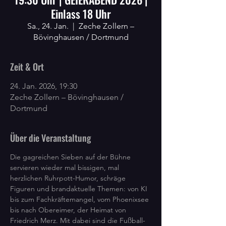
Einlass 18 Uhr
Sa., 24. Jan.
  |  
Zeche Zollern –
Bövinghausen / Dortmund
Zeit & Ort
24. Jan. 2026, 19:30
Zeche Zollern – Bövinghausen /
Dortmund
Über die Veranstaltung
Die gagreichen Sieben auf der Bühne 
servieren wieder mal bissigen, mal 
herzlichen Ruhrpott-Humor, schräge 
Figuren und brandaktuelle Themen: von KI 
bis zum Fachkräftemangel, vom Phoenixsee 
bis nach Obereimer, der Heimat von 
Friedrich Merz. Mit dabei sind die Fußball-