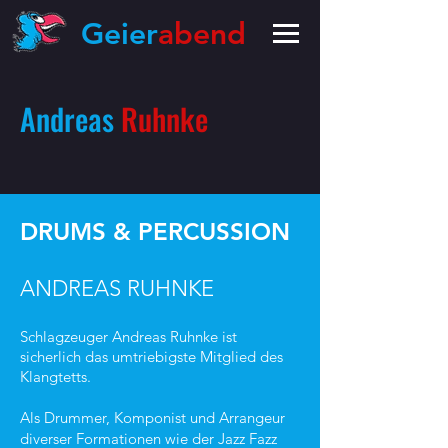
Geier
abend
Andreas
Ruhnke
DRUMS & PERCUSSION
ANDREAS RUHNKE
Schlagzeuger Andreas Ruhnke ist
sicherlich das umtriebigste Mitglied des
Klangtetts.
Als Drummer, Komponist und Arrangeur
diverser Formationen wie der Jazz Fazz