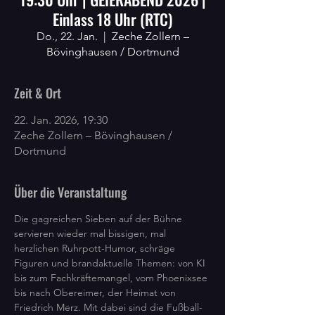
Einlass 18 Uhr (RTC)
Do., 22. Jan.
  |  
Zeche Zollern –
Bövinghausen / Dortmund
Zeit & Ort
22. Jan. 2026, 19:30
Zeche Zollern – Bövinghausen /
Dortmund
Über die Veranstaltung
Die gagreichen Sieben auf der Bühne 
servieren wieder mal bissigen, mal 
herzlichen Ruhrpott-Humor, schräge 
Figuren und brandaktuelle Themen: von KI 
bis zum Fachkräftemangel, vom Phoenixsee 
bis nach Obereimer, der Heimat von 
Friedrich Merz. Mit dabei sind die Fußball-