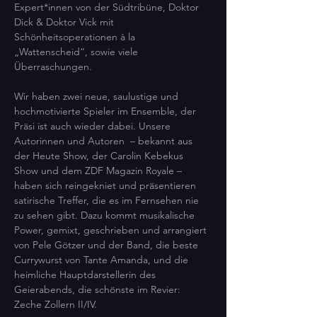
Expert*innen von der Südtribüne, Doktor 
Dick & Doktor Vick mit 
Schönheitsoperationen à la 
„Wattenscheid“, sowie viele 
Überraschungen.
Wir haben zwei neue, saulustige und 
hochmotivierte Spieler im Ensemble, der 
Präsi ist auch wieder dabei. Unsere  
Autorinnen und Autoren  – bekannt aus 
der Heute Show, der Carolin Kebekus 
Show und dem ZDF Magazin Royale – 
haben sich reingekniet und präsentieren 
satirische Treffer, die es im Fernsehen nie 
zu sehen gibt. Dazu kommt musikalische 
Power, gemixt, geschrieben und arrangiert 
von Pele Götzer und der Band, die beste 
Currywurst von Tante Amanda, und die 
heimliche Hauptdarstellerin des 
Geierabends, die schönste im Revier: 
Zeche Zollern II/IV.