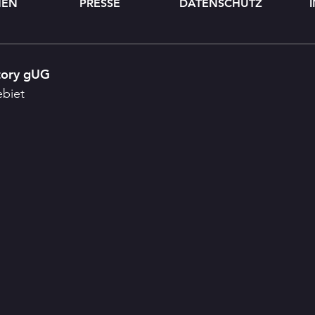
MEN
PRESSE
DATENSCHUTZ
tory gUG
ebiet