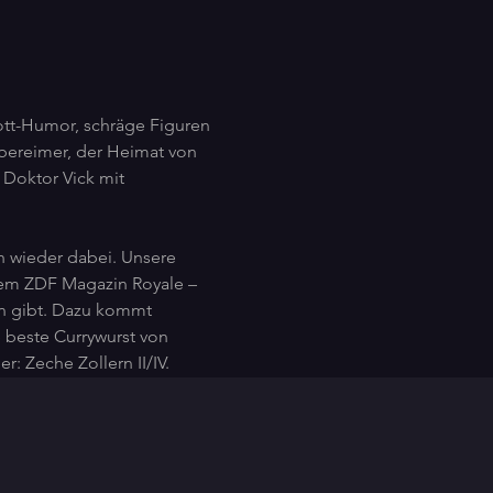
ott-Humor, schräge Figuren 
bereimer, der Heimat von 
 Doktor Vick mit 
h wieder dabei. Unsere  
em ZDF Magazin Royale – 
en gibt. Dazu kommt 
 beste Currywurst von 
: Zeche Zollern II/IV.