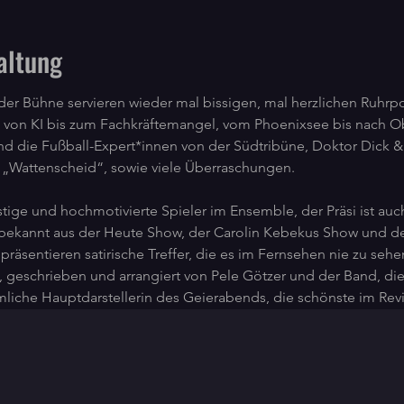
altung
der Bühne servieren wieder mal bissigen, mal herzlichen Ruhrp
 von KI bis zum Fachkräftemangel, vom Phoenixsee bis nach O
ind die Fußball-Expert*innen von der Südtribüne, Doktor Dick &
 „Wattenscheid“, sowie viele Überraschungen.
tige und hochmotivierte Spieler im Ensemble, der Präsi ist auc
 bekannt aus der Heute Show, der Carolin Kebekus Show und d
präsentieren satirische Treffer, die es im Fernsehen nie zu seh
 geschrieben und arrangiert von Pele Götzer und der Band, die
iche Hauptdarstellerin des Geierabends, die schönste im Revier