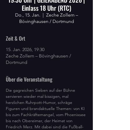
Einlass 18 Uhr (RTC)
Do., 15. Jan.
  |  
Zeche Zollern –
Bövinghausen / Dortmund
Zeit & Ort
15. Jan. 2026, 19:30
Zeche Zollern – Bövinghausen /
Dortmund
Über die Veranstaltung
Die gagreichen Sieben auf der Bühne 
servieren wieder mal bissigen, mal 
herzlichen Ruhrpott-Humor, schräge 
Figuren und brandaktuelle Themen: von KI 
bis zum Fachkräftemangel, vom Phoenixsee 
bis nach Obereimer, der Heimat von 
Friedrich Merz. Mit dabei sind die Fußball-