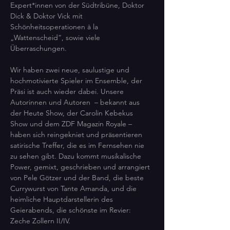
Expert*innen von der Südtribüne, Doktor 
Dick & Doktor Vick mit 
Schönheitsoperationen à la 
„Wattenscheid“, sowie viele 
Überraschungen.
Wir haben zwei neue, saulustige und 
hochmotivierte Spieler im Ensemble, der 
Präsi ist auch wieder dabei. Unsere  
Autorinnen und Autoren  – bekannt aus 
der Heute Show, der Carolin Kebekus 
Show und dem ZDF Magazin Royale – 
haben sich reingekniet und präsentieren 
satirische Treffer, die es im Fernsehen nie 
zu sehen gibt. Dazu kommt musikalische 
Power, gemixt, geschrieben und arrangiert 
von Pele Götzer und der Band, die beste 
Currywurst von Tante Amanda, und die 
heimliche Hauptdarstellerin des 
Geierabends, die schönste im Revier: 
Zeche Zollern II/IV.