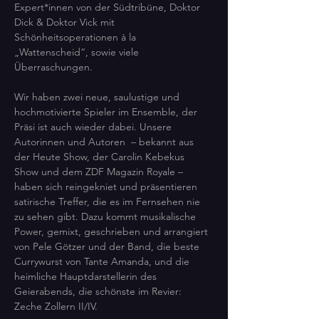
Expert*innen von der Südtribüne, Doktor 
Dick & Doktor Vick mit 
Schönheitsoperationen à la 
„Wattenscheid“, sowie viele 
Überraschungen.
Wir haben zwei neue, saulustige und 
hochmotivierte Spieler im Ensemble, der 
Präsi ist auch wieder dabei. Unsere  
Autorinnen und Autoren  – bekannt aus 
der Heute Show, der Carolin Kebekus 
Show und dem ZDF Magazin Royale – 
haben sich reingekniet und präsentieren 
satirische Treffer, die es im Fernsehen nie 
zu sehen gibt. Dazu kommt musikalische 
Power, gemixt, geschrieben und arrangiert 
von Pele Götzer und der Band, die beste 
Currywurst von Tante Amanda, und die 
heimliche Hauptdarstellerin des 
Geierabends, die schönste im Revier: 
Zeche Zollern II/IV.