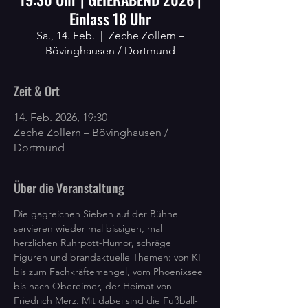
Einlass 18 Uhr
Sa., 14. Feb.
  |  
Zeche Zollern –
Bövinghausen / Dortmund
Zeit & Ort
14. Feb. 2026, 19:30
Zeche Zollern – Bövinghausen /
Dortmund
Über die Veranstaltung
Die gagreichen Sieben auf der Bühne 
servieren wieder mal bissigen, mal 
herzlichen Ruhrpott-Humor, schräge 
Figuren und brandaktuelle Themen: von KI 
bis zum Fachkräftemangel, vom Phoenixsee 
bis nach Obereimer, der Heimat von 
Friedrich Merz. Mit dabei sind die Fußball-